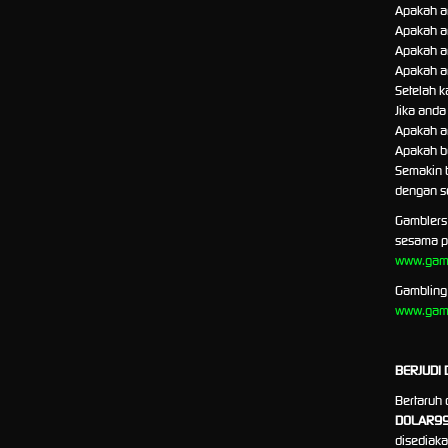
Apakah a
Apakah a
Apakah a
Apakah a
Setelah 
Jika anda
Apakah ar
Apakah be
Semakin 
dengan se
Gamblers
sesama pe
www.gam
Gambling 
www.gamb
BERJUDI
Bertaruh 
DOLAR9
disediaka