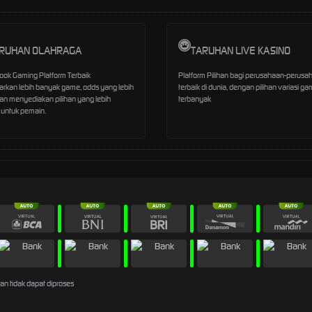
RUHAN OLAHRAGA
TARUHAN LIVE KASINO
ook Gaming Platform Terbaik
Platform Pilihan bagi perusahaan-perusa
kan lebih banyak game, odds yang lebih
terbaik di dunia, dengan pilihan variasi g
 dan menyediakan pilihan yang lebih
terbanyak
untuk pemain.
an tidak dapat diproses