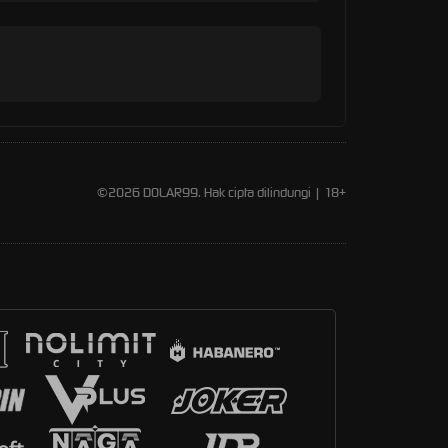
©2026 DOLAR99. Hak cipta dilindungi | 18+