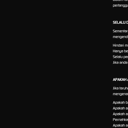
pertanggu
SELALU 
Sementara
mengenda
Hindari m
Hanya ber
Selalu p
Jika anda
APAKAH 
Jika taru
mengenal
Apakah b
Apakah an
Apakah an
Pernahka
Apakah an