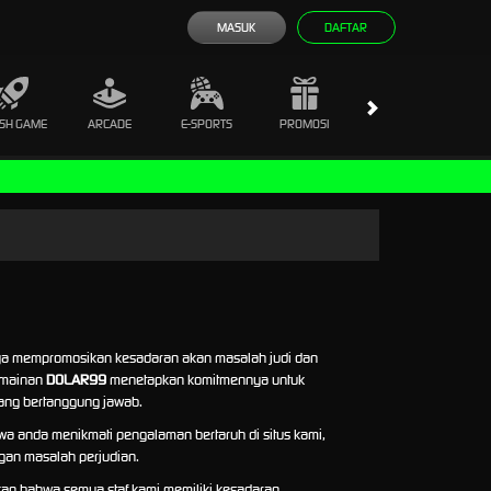
MASUK
DAFTAR
SH GAME
ARCADE
E-SPORTS
PROMOSI
ya mempromosikan kesadaran akan masalah judi dan
rmainan
DOLAR99
menetapkan komitmennya untuk
yang bertanggung jawab.
a anda menikmati pengalaman bertaruh di situs kami,
gan masalah perjudian.
an bahwa semua staf kami memiliki kesadaran