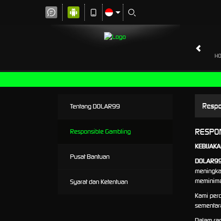
HO
Respo
Tentang DOLAR99
RESPO
Responsible Gambling
KEBIJAK
Pusat Bantuan
DOLAR9
meningka
meminimal
Syarat dan Ketentuan
Kami perc
sementara
Dalam ra