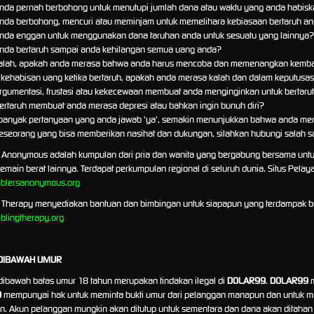
nda pernah berbohong untuk menutupi jumlah dana atau waktu yang anda habiska
nda berbohong, mencuri atau meminjam untuk memelihara kebiasaan bertaruh a
nda enggan untuk menggunakan dana taruhan anda untuk sesuatu yang lainnya?
nda bertaruh sampai anda kehilangan semua uang anda?
kalah, apakah anda merasa bahwa anda harus mencoba dan memenangkan kemba
 kehabisan uang ketika bertaruh, apakah anda merasa kalah dan dalam keputusas
gumentasi, frustasi atau kekecewaan membuat anda menginginkan untuk bertaruh
rtaruh membuat anda merasa depresi atau bahkan ingin bunuh diri?
banyak pertanyaan yang anda jawab 'ya', semakin menunjukkan bahwa anda memi
seorang yang bisa memberikan nasihat dan dukungan, silahkan hubungi salah satu 
 Anonymous adalah kumpulan dari pria dan wanita yang bergabung bersama unt
main berat lainnya. Terdapat perkumpulan regional di seluruh dunia. Situs Pela
blersanonymous.org
Therapy menyediakan bantuan dan bimbingan untuk siapapun yang terdampak buruk 
lingtherapy.org
 DIBAWAH UMUR
dibawah batas umur 18 tahun merupakan tindakan ilegal di
DOLAR99
.
DOLAR99
m
9
mempunyai hak untuk meminta bukti umur dari pelanggan manapun dan untuk me
n. Akun pelanggan mungkin akan ditutup untuk sementara dan dana akan ditahan