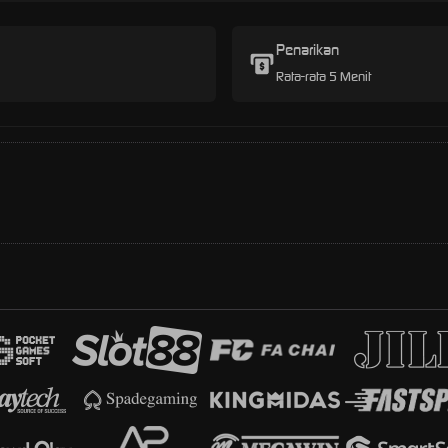
Penarikan
Rata-rata 5 Menit