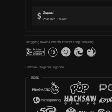
Deposit
Rata-rata 1 Menit
Tanggung Jawab Bermain
Browser Yang Didukung
Platform Penyedia Layanan
Slots