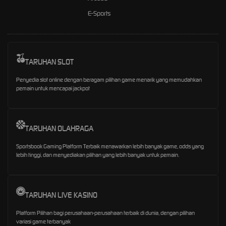
E-Sports
TARUHAN SLOT
Penyedia slot online dengan beragam pilihan game menarik yang memudahkan
pemain untuk mencapai jackpot
TARUHAN OLAHRAGA
Sportsbook Gaming Platform Terbaik menawarkan lebih banyak game, odds yang
lebih tinggi, dan menyediakan pilihan yang lebih banyak untuk pemain.
TARUHAN LIVE KASINO
Platform Pilihan bagi perusahaan-perusahaan terbaik di dunia, dengan pilihan
variasi game terbanyak