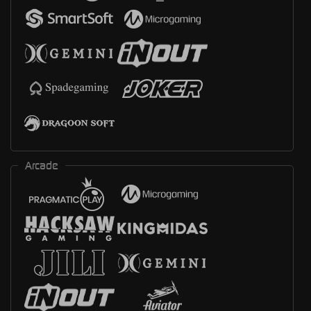
Arcade