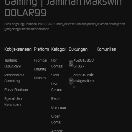
Gaming | Jaminan Makswin
DOLAR99
Cus Langsung Daftar di Link DOLAR99 banyak keseruan dan pastinya kesempatan jepeh
yang sangat besar menanti anda.
Kebijaksanaan
Platform
Kategori
Dukungan
Komunitas
Tentang
Promosi
Hot
+62813858
DOLAR99
Games
61837
Loyalty
Responsible
Slots
dolar99.offic
Referral
Gambling
ial@gmail.co
Live
m
Pusat Bantuan
Casino
Syarat dan
Race
Ketentuan
Olahraga
Crash
Game
Arcade