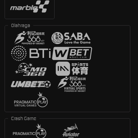
Olahraga
Crash Game